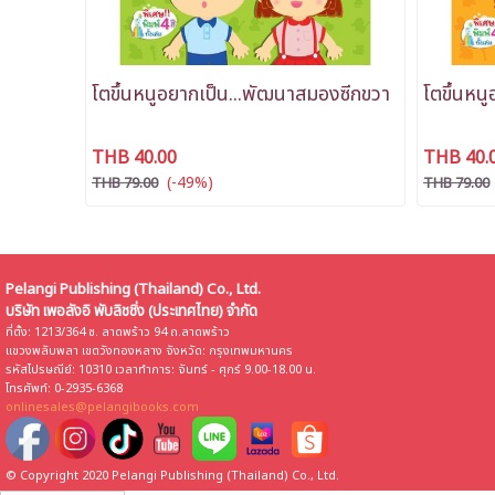
โตขึ้นหนูอยากเป็น...พัฒนาสมองซีกขวา
โตขึ้นหน
THB 40.00
THB 40.
(-49%)
THB 79.00
THB 79.00
Pelangi Publishing (Thailand) Co., Ltd.
บริษัท เพอลังอิ พับลิชชิ่ง (ประเทศไทย) จำกัด
ที่ตั้ง: 1213/364 ซ. ลาดพร้าว 94 ถ.ลาดพร้าว
แขวงพลับพลา เขตวังทองหลาง จังหวัด: กรุงเทพมหานคร
รหัสไปรษณีย์: 10310 เวลาทำการ: จันทร์ - ศุกร์ 9.00-18.00 น.
โทรศัพท์: 0-2935-6368
onlinesales@pelangibooks.com
© Copyright 2020 Pelangi Publishing (Thailand) Co., Ltd.