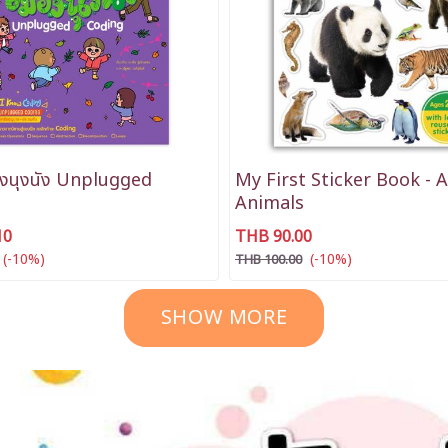
ืองนุงนัง Unplugged
My First Sticker Book -
Animals
10
THB 90.00
(-10%)
(-10%)
THB 100.00
SHOW MORE