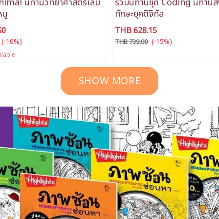
nimal นิทานวิทยาศาสตร์เล่ม
รวมนิทานชุด Coding นิทานส่
นู
ทักษะยุคดิจิทัล
50
THB 628.15
(-10%)
(-15%)
THB 739.00
ilable
SHOW MORE