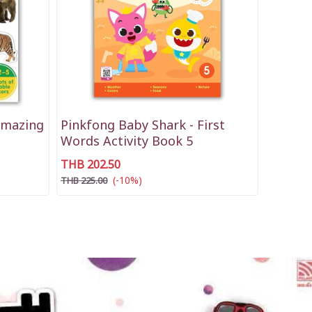
 Amazing
Pinkfong Baby Shark - First
Words Activity Book 5
THB 202.50
(-10%)
THB 225.00