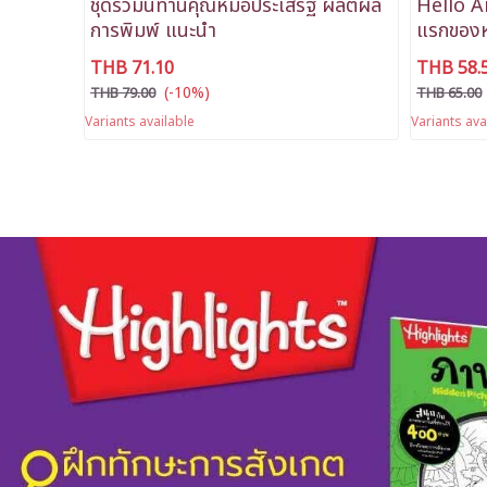
ชุดรวมนิทานคุณหมอประเสริฐ ผลิตผล
Hello A
การพิมพ์ แนะนำ
แรกของห
THB 71.10
THB 58.
(-10%)
THB 79.00
THB 65.00
Variants available
Variants ava