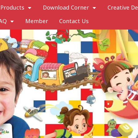
Products
Download Corner
Creative De
AQ
Member
Contact Us