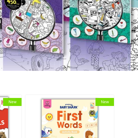
New
New