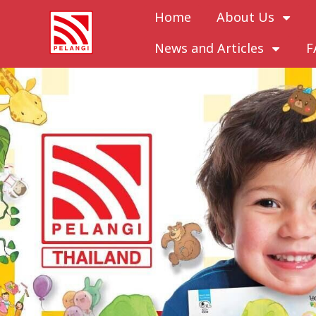
Home
About Us
News and Articles
F