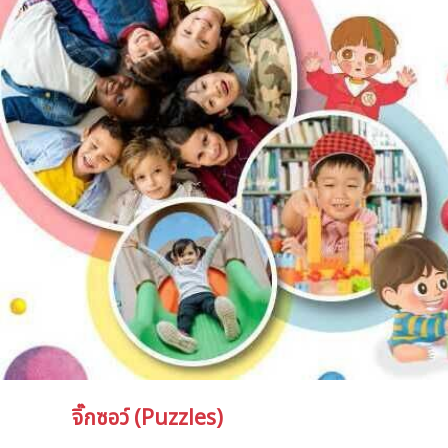
จิ๊กซอว์ (Puzzles)