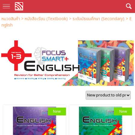
หมวดสินค้า
>
หนังสือเรียน (Textbook)
>
ระดับมัธยมศึกษา (Secondary)
>
E
nglish
New
New