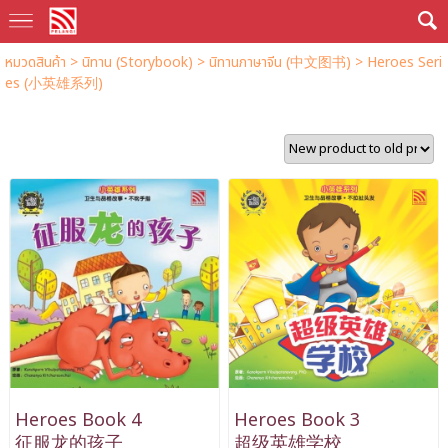
หมวดสินค้า
>
นิทาน (Storybook)
>
นิทานภาษาจีน (中文图书)
>
Heroes Seri
es (小英雄系列)
Heroes Book 4
Heroes Book 3
征服龙的孩子
超级英雄学校