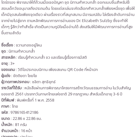
ไตร่ตรอง พิจารณาให้ถี่ถ้วนเมื่อเจอปัญหา ชุด นิทานคำควบกล้ำ ออกแบบขึ้นสำหรับใช้
สอนเด็กวัยอนุบาลถึงประถมต้น โดยแต่ละเล่มจะคัดเลือกคำควบกล้ำเพียงหนึ่งชุด เพื่อให้
เด็กมีจุดสนใจเพียงจุดเดียว ผ่านเรื่องราวที่สนุกสนาน มีอารมณ์ขัน ไล่เรียงลำดับการอ่าน
จากง่ายไปสู่ยาก ตามหลักพัฒนาการการอ่านของ Dr. Elizabeth Sulzby ซึ่งจะทำให้
เด็กๆ รู้สึกว่าทำสำเร็จ เกิดเป็นความภูมิใจเมื่ออ่านได้ ส่งเสริมให้มีพัฒนาการการอ่านที่สูง
ขึ้นตามลำดับ
ชื่อเรื่อง
: ขวานทองอยู่ไหน
ชุด
: นิทานคำควบกล้ำ
สาระหลัก
:
เรียนรู้คำควบกล้ำ ขว และเรียนรู้เรื่องการมีสติ
อายุ
: 3+
ของแถม
: วิดีโอประกอบนิทาน เพียงสแกน QR Code ที่หน้าปก
ผู้แต่ง
: ขัตติยดา ไชยโย
ผู้วาดภาพประกอบ
: ชลิตา สุทธิยุทธ์
รางวัลที่ได้รับ
: หนังสือผ่านการพิจารณาโครงการสร้างวัฒนธรรมการอ่าน ในวันสำคัญ
ของชาติ 2561 ประเภทวันภาษาไทยแห่งชาติ 29 กรกฎาคม สำหรับเด็กอายุ 3-6 ปี
ปีที่พิมพ์
:
พิมพ์ครั้งที่ 1 พ.ศ. 2558
ภาษา
:
ไทย
รหัส
:
9786165412186
ขนาด
:
22.86 x 22.86 ซม.
น้ำหนัก
:
81
กรัม
จำนวนหน้า
: 16 หน้า