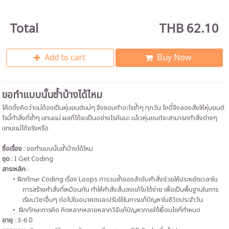
Total
THB 62.10
Add to cart
Buy Now
ขอทำแบบนั้นซ้ำบ้างได้ไหม
โค้ดดิ้งคิดว่าแม่ต้องเป็นหุ่นยนต์แน่ๆ จึงชอบทำอะไรซ้ำๆ ทุกวัน โคดี้จึงลองสั่งให้หุ่นยนต์
โรบี้ทำสิ่งที่ซ้ำๆ แทนแม่ ผลที่ได้จะเป็นอย่างไรกันนะ แล้วหุ่นยนต์จะสามารถทำสิ่งต่างๆ
แทนแม่ได้จริงหรือ
ชื่อเรื่อง
:
ขอทำแบบนั้นซ้ำบ้างได้ไหม
ชุด
: I Get Coding
สาระหลัก
:
ฝึกทักษะ Coding เรื่อง Loops การวนซ้ำของลำดับคำสั่งช่วยให้ประหยัดเวลาใน
การสร้างคำสั่งที่เหมือนกัน ทำให้คำสั่งสั้นลงแก้ไขได้ง่าย เพื่อเป็นพื้นฐานในการ
เรียนวิชาอื่นๆ ต่อไปในอนาคตและปรับใช้ในการแก้ปัญหาในชีวิตประจำวัน
ฝึกทักษะการคิด คิดหลากหลายหลากวิธีแก้ปัญหาภายใต้เงื่อนไขที่กำหนด
อายุ
: 3-6 ปี