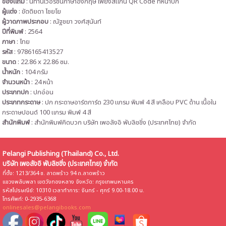
ของแถม
: นิทานเวอร์ชันภาษาอังกฤษ เพียงสแกน QR Code ที่หน้าปก
ผู้แต่ง
:
ขัตติยดา ไชยโย
ผู้วาดภาพประกอบ
:
ณัฐชยา วงศ์สุนันท์
ปีที่พิมพ์
:
2564
ภาษา
:
ไทย
รหัส
: 9786165413527
ขนาด
:
22.86 x 22.86 ซม.
น้ำหนัก
:
104 กรัม
จำนวนหน้า
:
24 หน้า
ประเภทปก
:
ปกอ่อน
ประเภทกระดาษ
:
ปก กระดาษอาร์ตการ์ด 230 แกรม พิมพ์ 4 สี เคลือบ PVC ด้าน เนื้อใน
กระดาษปอนด์ 100 แกรม พิมพ์ 4 สี
สำนักพิมพ์
: สำนักพิมพ์คิดบวก บริษัท เพอลังอิ พับลิชชิ่ง (ประเทศไทย) จำกัด
Pelangi Publishing (Thailand) Co., Ltd.
บริษัท เพอลังอิ พับลิชชิ่ง (ประเทศไทย) จำกัด
ที่ตั้ง: 1213/364 ซ. ลาดพร้าว 94 ถ.ลาดพร้าว
แขวงพลับพลา เขตวังทองหลาง จังหวัด: กรุงเทพมหานคร
รหัสไปรษณีย์: 10310 เวลาทำการ: จันทร์ - ศุกร์ 9.00-18.00 น.
โทรศัพท์: 0-2935-6368
onlinesales@pelangibooks.com