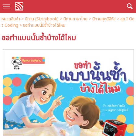
หมวดสินค้า
>
นิทาน (Storybook)
>
นิทานภาษาไทย
>
นิทานยุคดิจิทัล
>
ชุด I Ge
t Coding
> ขอทำแบบนั้นซ้ำบ้างได้ไหม
ขอทำแบบนั้นซ้ำบ้างได้ไหม