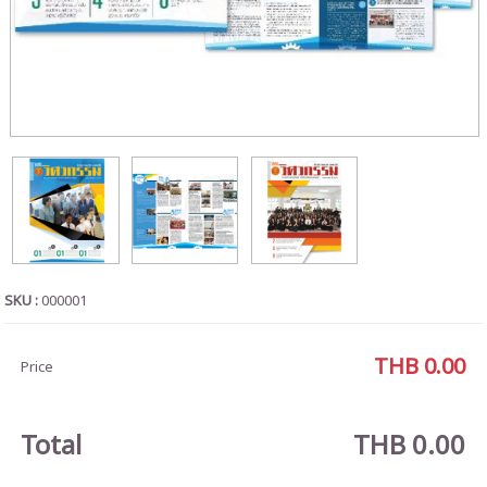
SKU :
000001
THB 0.00
Price
Total
THB 0.00