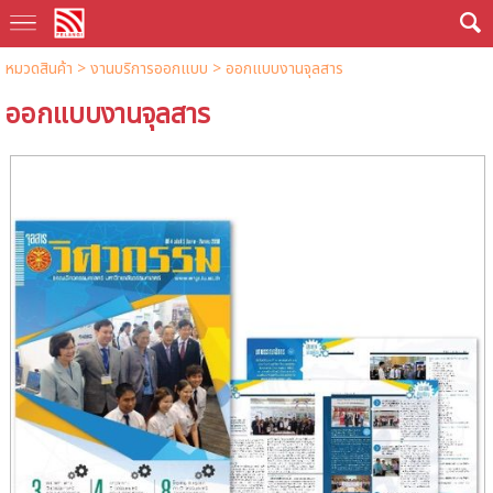
หมวดสินค้า
>
งานบริการออกแบบ
> ออกแบบงานจุลสาร
ออกแบบงานจุลสาร