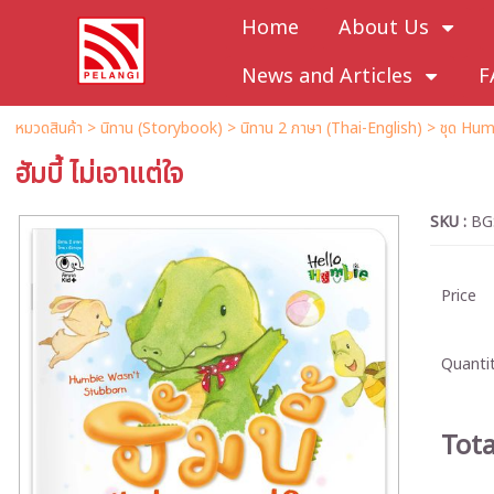
Home
About Us
News and Articles
F
หมวดสินค้า
>
นิทาน (Storybook)
>
นิทาน 2 ภาษา (Thai-English)
>
ชุด Hum
ฮัมบี้ ไม่เอาแต่ใจ
SKU :
BG
Price
Quantit
Tota