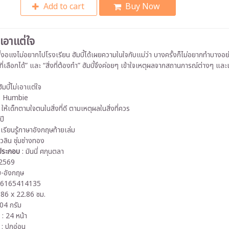
Add to cart
Buy Now
ม่เอาแต่ใจ
มบี้งอแงไม่อยากไปโรงเรียน ฮัมบี้ได้เผยความในใจกับแม่ว่า บางครั้งก็ไม่อยากทำบางอย่
่งที่เลือกได้” และ “สิ่งที่ต้องทำ” ฮัมบี้จึงค่อยๆ เข้าใจเหตุผลจากสถานการณ์ต่างๆ และเ
ัมบี้ไม่เอาแต่ใจ
o Humbie
: ให้เด็กตามใจตนในสิ่งที่ดี ตามเหตุผลในสิ่งที่ควร
ปี
 เรียนรู้ภาษาอังกฤษท้ายเล่ม
วลิน ชุ่มช่างทอง
ประกอบ
: มินนี่ ศกุนตลา
 2569
ย-อังกฤษ
86165414135
.86 x 22.86 ซม.
04 กรัม
: 24 หน้า
ก
: ปกอ่อน