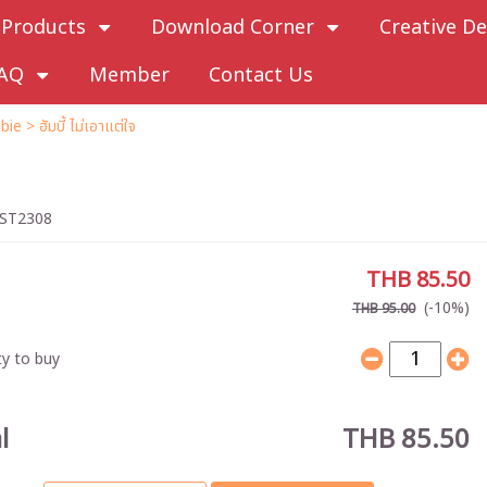
Products
Download Corner
Creative De
AQ
Member
Contact Us
bie
> ฮัมบี้ ไม่เอาแต่ใจ
ST2308
THB 85.50
(-10%)
THB 95.00
y to buy
l
THB 85.50