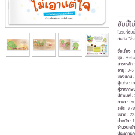
ฮัมบี้ไ
ในวันที่ฮั
กันกับ “สิ
ชื่อเรื่อง
: ฮ
ชุด
: Hell
สาระหลัก
อายุ
: 3-6 
ของแถม
:
ผู้แต่ง
: เก
ผู้วาดภาพ
ปีที่พิมพ์
:
ภาษา
: ไท
รหัส
: 97
ขนาด
: 22
น้ำหนัก
: 1
จำนวนหน้า
ประเภทป