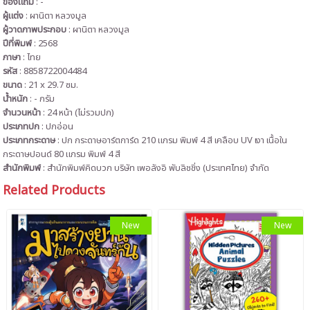
ของแถม
: -
ผู้แต่ง
: ผานิตา หลวงมูล
ผู้วาดภาพประกอบ
: ผานิตา หลวงมูล
ปีที่พิมพ์
: 2568
ภาษา
: ไทย
รหัส
: 8858722004484
ขนาด
: 21 x 29.7 ซม.
น้ำหนัก
: - กรัม
จำนวนหน้า
: 24 หน้า (ไม่รวมปก)
ประเภทปก
: ปกอ่อน
ประเภทกระดาษ
: ปก กระดาษอาร์ตการ์ด 210 แกรม พิมพ์ 4 สี เคลือบ UV เงา เนื้อใน
กระดาษปอนด์ 80 แกรม พิมพ์ 4 สี
สำนักพิมพ์
: สำนักพิมพ์คิดบวก บริษัท เพอลังอิ พับลิชชิ่ง (ประเทศไทย) จำกัด
Related Products
New
New