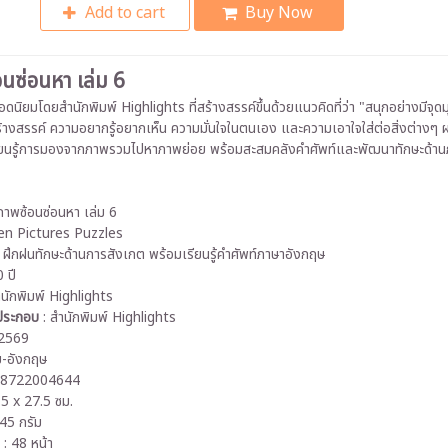
Add to cart
Buy Now
นซ่อนหา เล่ม 6
นิยมโดยสำนักพิมพ์ Highlights ที่สร้างสรรค์ขึ้นด้วยแนวคิดที่ว่า "สนุกอย่างมีจุด
้างสรรค์ ความอยากรู้อยากเห็น ความมั่นใจในตนเอง และความเอาใจใส่ต่อสิ่งต่างๆ ผ่
ียนรู้การมองจากภาพรวมไปหาภาพย่อย พร้อมสะสมคลังคำศัพท์และพัฒนาทักษะด้า
 ภาพซ้อนซ่อนหา เล่ม 6
en Pictures Puzzles
: ฝึกฝนทักษะด้านการสังเกต พร้อมเรียนรู้คำศัพท์ภาษาอังกฤษ
 ปี
ำนักพิมพ์ Highlights
พประกอบ
: สำนักพิมพ์ Highlights
 2569
ย-อังกฤษ
58722004644
.5 x 27.5 ซม.
145 กรัม
า
: 48 หน้า