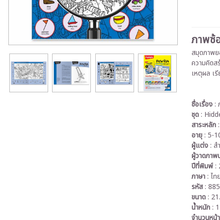
ภาพซ้อ
สมุดภาพยอด
ความคิดสร
เหตุผล เร
ชื่อเรื่อง
:
ชุด
: Hidd
สาระหลัก
อายุ
: 5-10
ผู้แต่ง
: ส
ผู้วาดภา
ปีที่พิมพ์
:
ภาษา
: ไท
รหัส
: 88
ขนาด
: 21
น้ำหนัก
: 
จำนวนหน้