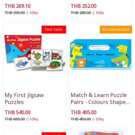
THB 269.10
THB 252.00
THB 299.00
(-10%)
THB 280.00
(-10%)
Best Seller
Recommended
My First Jigsaw
Match & Learn Puzzle
Puzzles
Pairs - Colours Shape
Opposites
THB 540.00
THB 405.00
THB 600.00
(-10%)
THB 450.00
(-10%)