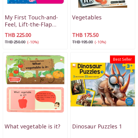
My First Touch-and-
Vegetables
Feel, Lift-the-Flap
Book - Play Animals
THB 225.00
THB 175.50
THB 250.00
(-10%)
THB 195.00
(-10%)
Best Seller
What vegetable is it?
Dinosaur Puzzles 1