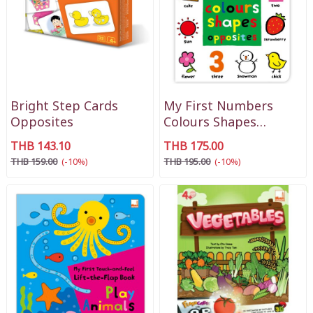
Bright Step Cards
My First Numbers
Opposites
Colours Shapes
Opposites
THB 143.10
THB 175.00
THB 159.00
(-10%)
THB 195.00
(-10%)