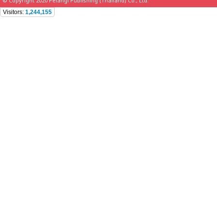
© Copyright 2020 Pelangi Publishing (Thailand) Co., Ltd.
Visitors:
1,244,155