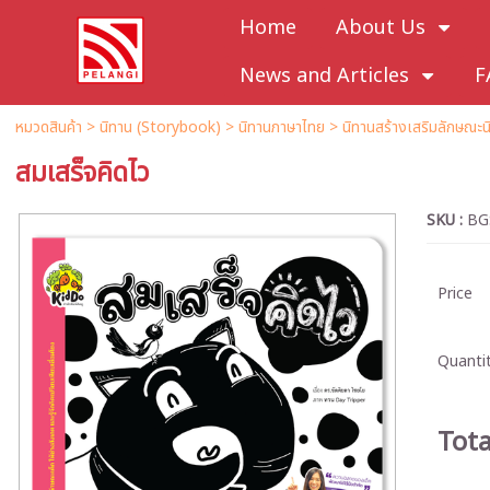
Home
About Us
News and Articles
F
หมวดสินค้า
>
นิทาน (Storybook)
>
นิทานภาษาไทย
>
นิทานสร้างเสริมลักษณะนิ
สมเสร็จคิดไว
SKU :
BG
Price
Quantit
Tota