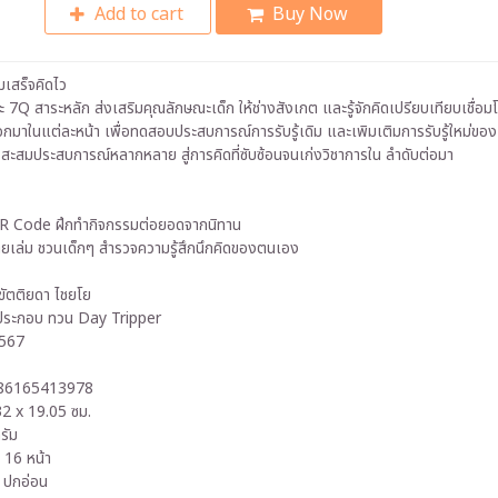
Add to cart
Buy Now
สมเสร็จคิดไว
ยะ 7Q สาระหลัก ส่งเสริมคุณลักษณะเด็ก ให้ช่างสังเกต และรู้จักคิดเปรียบเทียบเชื่อมโย
กมาในแต่ละหน้า เพื่อทดสอบประสบการณ์การรับรู้เดิม และเพิมเติมการรับรู้ใหม่ของ
สะสมประสบการณ์หลากหลาย สู่การคิดที่ซับซ้อนจนเก่งวิชาการใน ลำดับต่อมา
R Code ฝึกทำกิจกรรมต่อยอดจากนิทาน
ายเล่ม ชวนเด็กๆ สำรวจความรู้สึกนึกคิดของตนเอง
.ขัตติยดา ไชยโย
พประกอบ ทวน Day Tripper
 2567
86165413978
2 x 19.05 ซม.
รัม
 16 หน้า
 ปกอ่อน