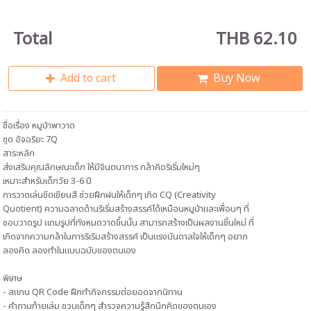
Total
THB 62.10
Add to cart
Buy Now
ชื่อเรื่อง หมูป่าพาวาด
ชุด อัจฉริยะ 7Q
สาระหลัก
ส่งเสริมคุณลักษณะเด็ก ให้มีจินตนาการ กล้าคิดริเริ่มใหม่ๆ
เหมาะสำหรับเด็กวัย 3-6 ปี
การวาดเล่นขีดเขียนสี ช่วยฝึกฝนให้เด็กๆ เกิด CQ (Creativity
Quotient) ความฉลาดด้านริเริ่มสร้างสรรค์ได้เหมือนหมูป่าและเพื่อนๆ ที่
ชอบวาดรูป แถมรูปที่ทังหมดวาดขึ้นนั้น สามารถสร้างเป็นผลงานชิ้นใหม่ ที่
เกิดจากความกล้าในการริเริมสร้างสรรค์ เป็นแรงบันดาลใจให้เด็กๆ อยาก
ลองคิด ลองทำในแบบฉบับของตนเอง
พิเศษ
- สแกน QR Code ฝึกทำกิจกรรมต่อยอดจากนิทาน
- คำถามท้ายเล่ม ชวนเด็กๆ สำรวจความรู้สึกนึกคิดของตนเอง