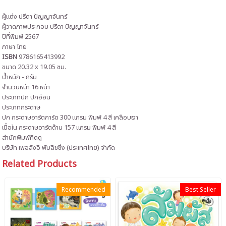
ผู้แต่ง ปรีดา ปัญญาจันทร์
ผู้วาดภาพประกอบ ปรีดา ปัญญาจันทร์
ปีที่พิมพ์ 2567
ภาษา ไทย
ISBN
9786165413992
ขนาด 20.32 x 19.05 ซม.
น้ำหนัก - กรัม
จำนวนหน้า 16 หน้า
ประเภทปก ปกอ่อน
ประเภทกระดาษ
ปก กระดาษอาร์ตการ์ด 300 แกรม พิมพ์ 4 สี เคลือบเงา
เนื้อใน กระดาษอาร์ตด้าน 157 แกรม พิมพ์ 4 สี
สำนักพิมพ์คิดดู
บริษัท เพอลังอิ พับลิชชิ่ง (ประเทศไทย) จำกัด
Related Products
Recommended
Best Seller