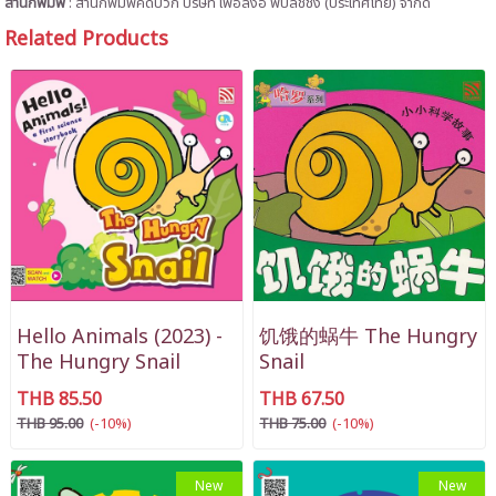
สำนักพิมพ์
: สำนักพิมพ์คิดบวก บริษัท เพอลังอิ พับลิชชิ่ง (ประเทศไทย) จำกัด
Related Products
Hello Animals (2023) -
饥饿的蜗牛 The Hungry
The Hungry Snail
Snail
THB 85.50
THB 67.50
THB 95.00
(-10%)
THB 75.00
(-10%)
New
New