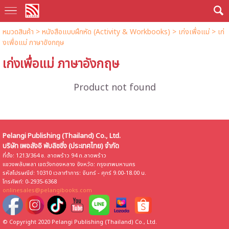
หมวดสินค้า
>
หนังสือแบบฝึกหัด (Activity & Workbooks)
>
เก่งเพื่อแม่
> เก่
งเพื่อแม่ ภาษาอังกฤษ
เก่งเพื่อแม่ ภาษาอังกฤษ
Product not found
Pelangi Publishing (Thailand) Co., Ltd.
บริษัท เพอลังอิ พับลิชชิ่ง (ประเทศไทย) จำกัด
ที่ตั้ง: 1213/364 ซ. ลาดพร้าว 94 ถ.ลาดพร้าว
แขวงพลับพลา เขตวังทองหลาง จังหวัด: กรุงเทพมหานคร
รหัสไปรษณีย์: 10310 เวลาทำการ: จันทร์ - ศุกร์ 9.00-18.00 น.
โทรศัพท์: 0-2935-6368
onlinesales@pelangibooks.com
© Copyright 2020 Pelangi Publishing (Thailand) Co., Ltd.