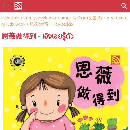
หมวดสินค้า
>
นิทาน (Storybook)
>
นิทานภาษาจีน (中文图书)
>
21st Centu
ry Kids Book
> 恩薇做得到 - เอิงเอยรู้ตัว
恩薇做得到 - เอิงเอยรู้ตัว