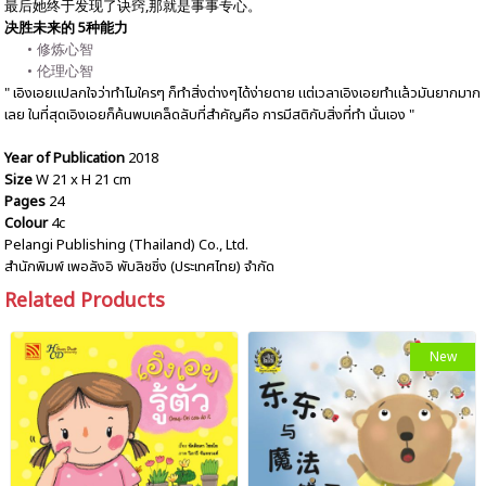
最后她终于发现了诀窍,那就是事事专心。
决胜未来的 5种能力
修炼心智
伦理心智
" เอิงเอยแปลกใจว่าทำไมใครๆ ก็ทำสิ่งต่างๆได้ง่ายดาย แต่เวลาเอิงเอยทำแล้วมันยากมาก
เลย ในที่สุดเอิงเอยก็ค้นพบเคล็ดลับที่สำคัญคือ การมีสติกับสิ่งที่ทำ นั่นเอง "
Year of Publication
2018
Size
W 21 x H 21 cm
Pages
24
Colour
4c
Pelangi Publishing (Thailand) Co., Ltd.
สำนักพิมพ์ เพอลังอิ พับลิชชิ่ง (ประเทศไทย) จำกัด
Related Products
New