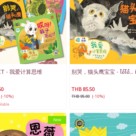
e CT - 我爱计算思维
别哭，猫头鹰宝宝 - โอ๋โอ๋... ท
50
THB 85.50
(-10%)
(-10%)
THB 95.00
ilable
New