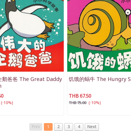
爸爸 The Great Daddy
饥饿的蜗牛 The Hungry Sn
n
50
THB 67.50
(-10%)
(-10%)
THB 75.00
Prev
1
2
3
4
Next