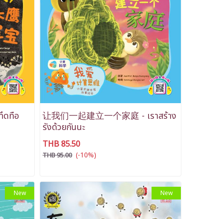
ึดทือ
让我们一起建立一个家庭 - เราสร้าง
รังด้วยกันนะ
THB 85.50
(-10%)
THB 95.00
New
New