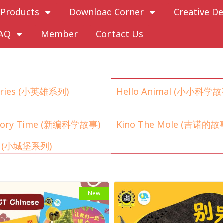
Products
Download Corner
Creative De
AQ
Member
Contact Us
eries (小英雄系列)
Hello Animal (小小科学故
Story Time (新编科学故事)
Kino The Mole (吉诺的故
me (小城堡系列)
New