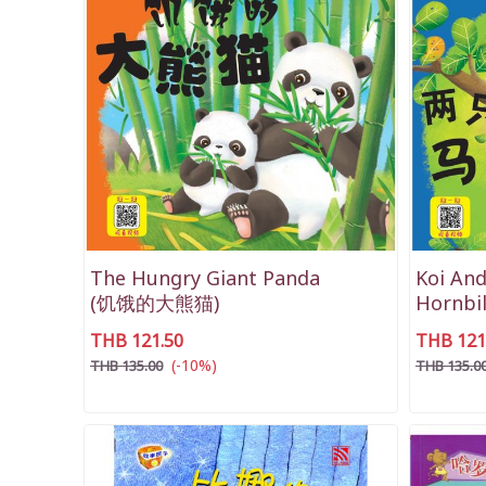
The Hungry Giant Panda
Koi And
(饥饿的大熊猫)
Hornb
THB 121.50
THB 121
(-10%)
THB 135.00
THB 135.0