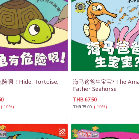
啊！Hide, Tortoise,
海马爸爸生宝宝? The Ama
Father Seahorse
50
THB 67.50
(-10%)
(-10%)
THB 75.00