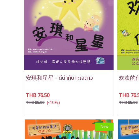
安琪和星星 - ดีน่ากับทะเลดาว
欢欢的任务 
THB 76.50
THB 76.
(-10%)
THB 85.00
THB 85.00
New