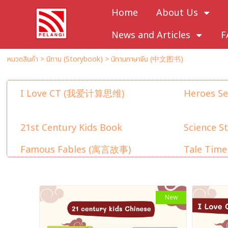
Home
About Us
News and Articles
F
หมวดสินค้า
>
นิทาน (Storybook)
>
นิทานภาษาจีน (中文图书)
I Love CT (我爱计算思维)
Heroes S
21st Century Kids Book
Science 
Famous Fables (寓言故事)
Tale Ti
New