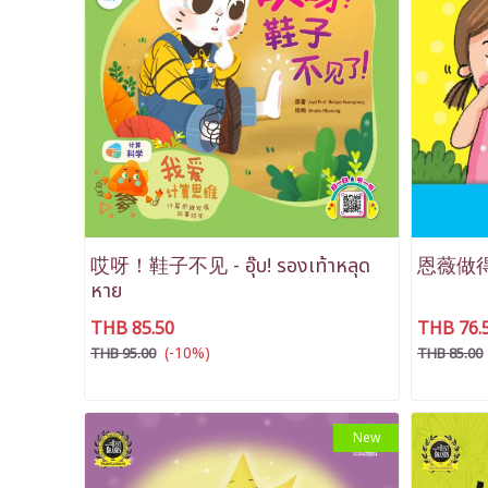
哎呀！鞋子不见 - อุ๊บ! รองเท้าหลุด
恩薇做得到 -
หาย
THB 85.50
THB 76.
(-10%)
THB 95.00
THB 85.00
New