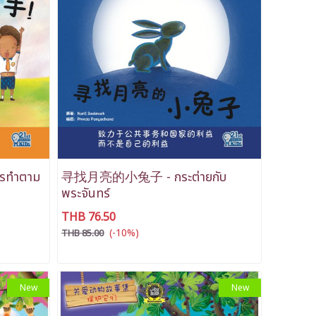
ทำตาม
寻找月亮的小兔子 - กระต่ายกับ
พระจันทร์
THB 76.50
(-10%)
THB 85.00
New
New