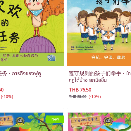
- ภารกิจของฟูฟู
遵守规则的孩子们举手 - ใคร
กฎได้บ้าง ยกมือขึ้น
50
THB 76.50
(-10%)
(-10%)
THB 85.00
New