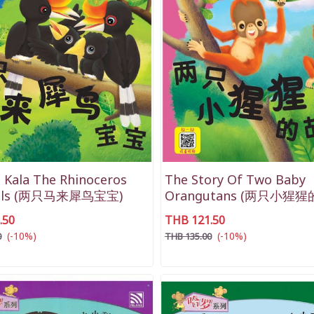
 Kala The Rhinoceros
The Story Of Two Baby
ills (两只马来犀鸟宝宝)
Orangutans (两只小猩猩
.50
THB 121.50
(-10%)
(-10%)
0
THB 135.00