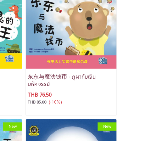
东东与魔法钱币 - ภูผากับเงิน
มหัศจรรย์
THB 76.50
(-10%)
THB 85.00
New
New