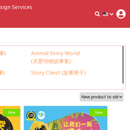
sign Services
事)
Animal Story World
(关爱动物故事集)
事)
Story Chest (故事匣子)
New
New