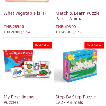
What vegetable is it?
Match & Learn Puzzle
Pairs - Animals
THB 269.10
THB 405.00
THB 299.00
(-10%)
THB 450.00
(-10%)
Best Seller
Best Seller
My First Jigsaw
Step By Step Puzzle
Puzzles
Lv.2 - Animals