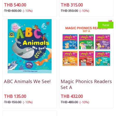
THB 540.00
THB 315.00
THB 600.00
(-10%)
THB 350.00
(-10%)
New
ABC Animals We See!
Magic Phonics Readers
Set A
THB 135.00
THB 432.00
THB 150.00
(-10%)
THB 480.00
(-10%)