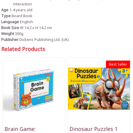
interaction
Age
1-4 years old
Type
Board Book
Language
English
Book Size
W 14.2
x
H 14.2 cm
Weight
300g
Publisher
Dickens Publishing Ltd. (UK)
Related Products
Best Seller
Brain Game:
Dinosaur Puzzles 1