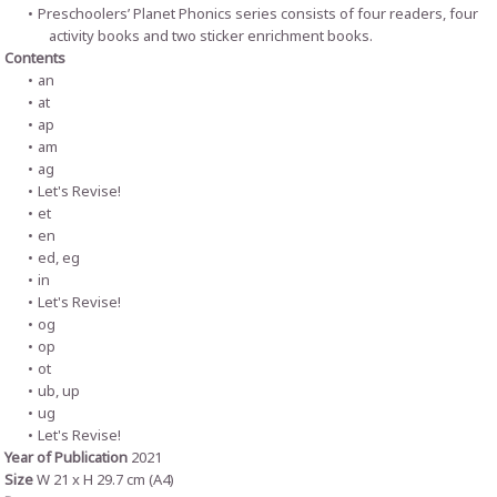
Preschoolers’ Planet Phonics series consists of four readers, four
activity books and two sticker enrichment books.
Contents
an
at
ap
am
ag
Let's Revise!
et
en
ed, eg
in
Let's Revise!
og
op
ot
ub, up
ug
Let's Revise!
Year of Publication
2021
Size
W 21 x H 29.7 cm (A4)