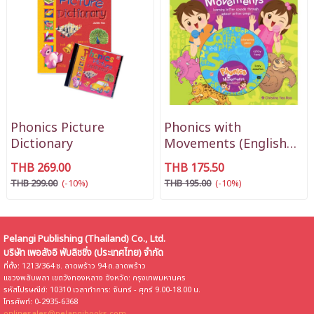
Phonics Picture
Phonics with
Dictionary
Movements (English
Version)
THB 269.00
THB 175.50
THB 299.00
(-10%)
THB 195.00
(-10%)
Pelangi Publishing (Thailand) Co., Ltd.
บริษัท เพอลังอิ พับลิชชิ่ง (ประเทศไทย) จำกัด
ที่ตั้ง: 1213/364 ซ. ลาดพร้าว 94 ถ.ลาดพร้าว
แขวงพลับพลา เขตวังทองหลาง จังหวัด: กรุงเทพมหานคร
รหัสไปรษณีย์: 10310 เวลาทำการ: จันทร์ - ศุกร์ 9.00-18.00 น.
โทรศัพท์: 0-2935-6368
onlinesales@pelangibooks.com