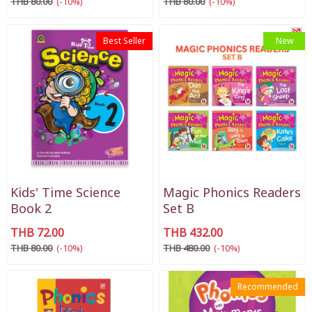
THB 80.00
(-10%)
THB 80.00
(-10%)
Best Seller
New
Kids' Time Science
Magic Phonics Readers
Book 2
Set B
THB 72.00
THB 432.00
THB 80.00
(-10%)
THB 480.00
(-10%)
Recommended