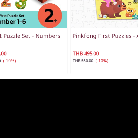
t Puzzle Set - Numbers
Pinkfong First Puzzles -
.00
THB 495.00
(-10%)
(-10%)
0
THB 550.00