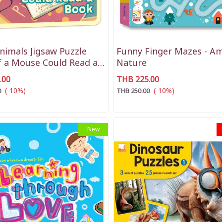
nimals Jigsaw Puzzle
Funny Finger Mazes - A
f a Mouse Could Read a
Nature
.00
THB 225.00
(-10%)
(-10%)
0
THB 250.00
New