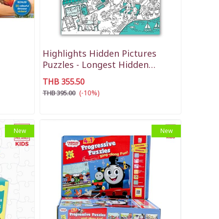
Highlights Hidden Pictures
Puzzles - Longest Hidden
Pictures Puzzle Ever
THB 355.50
(-10%)
THB 395.00
New
New