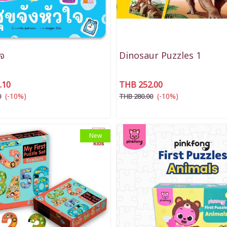
ใจ
Dinosaur Puzzles 1
.10
THB 252.00
(-10%)
(-10%)
0
THB 280.00
New