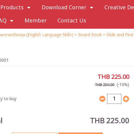
Products
Download Corner
Creative De
AQ
Member
Contact Us
ักษะภาษาอังกฤษ (English Language Skills)
>
Board Book
>
Slide and Find
6001
THB 225.00
(-10%)
THB 250.00
y to buy
l
THB 225.00