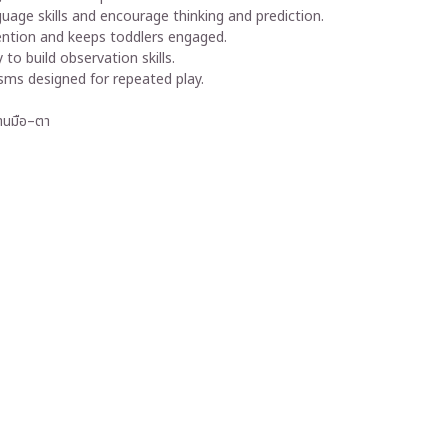
nguage skills and encourage thinking and prediction.
tention and keeps toddlers engaged.
 to build observation skills.
sms designed for repeated play.
งานมือ–ตา