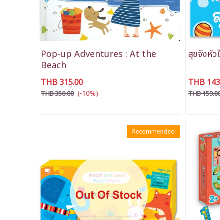
Pop-up Adventures : At the
สุขจังหัว
Beach
THB 315.00
THB 143
(-10%)
THB 350.00
THB 159.0
Recommended