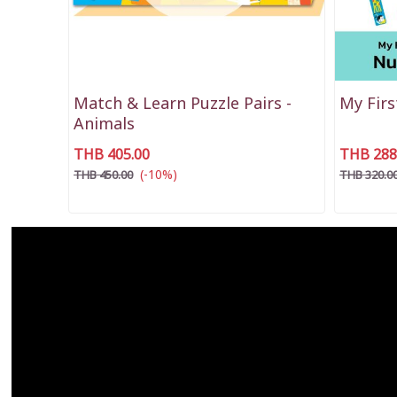
Match & Learn Puzzle Pairs -
My Firs
Animals
THB 405.00
THB 288
(-10%)
THB 450.00
THB 320.0