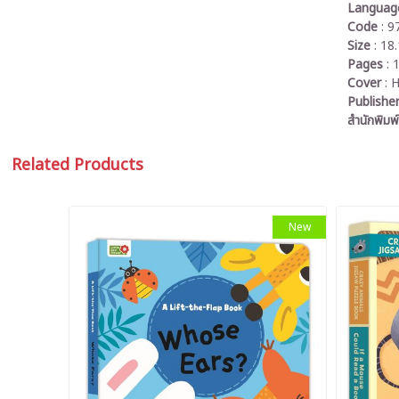
Langua
Code
: 
Size
: 18
Pages
: 
Cover
: 
Publishe
สำนักพิมพ
Related Products
New