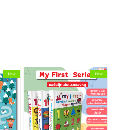
New
New