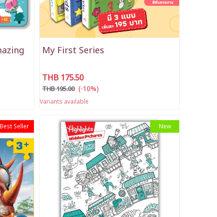
mazing
My First Series
THB 175.50
(-10%)
THB 195.00
Variants available
Best Seller
New