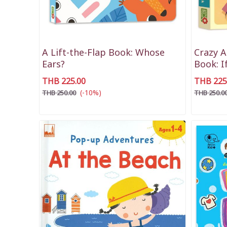
A Lift-the-Flap Book: Whose
Crazy A
Ears?
Book: I
Book
THB 225.00
THB 225
(-10%)
THB 250.00
THB 250.0