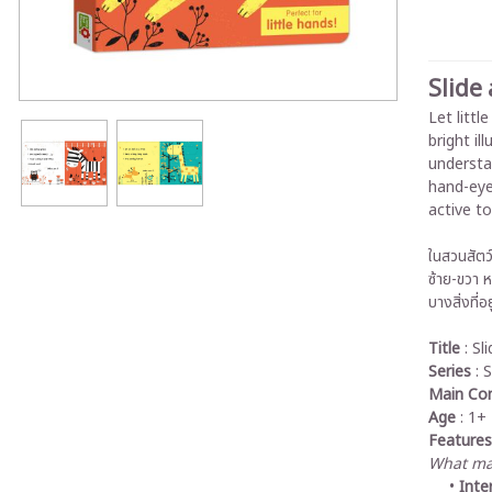
Slide
Let littl
bright il
understan
hand-eye
active to
ในสวนสัตว
ซ้าย-ขวา 
บางสิ่งที่อย
Title
: Sl
Series
: 
Main Co
Age
: 1+
Features
What mak
Inte