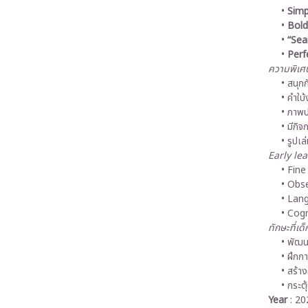
Simp
Bold
“Sea
Perf
ความพิเศษ
สนุก
คำใบ้
ภาพปร
มีกิจ
รูปเล
Early le
Fine
Obse
Lang
Cogn
ทักษะที่เด็
พัฒนา
ฝึกก
สร้าง
กระต
Year
: 20