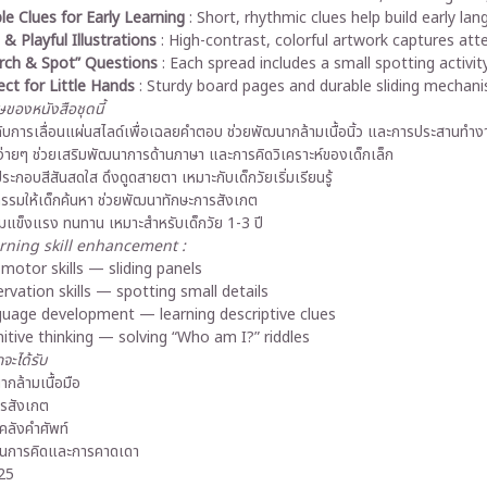
le Clues for Early Learning
: Short, rhythmic clues help build early la
 & Playful Illustrations
: High-contrast, colorful artwork captures at
rch & Spot” Questions
: Each spread includes a small spotting activity
ect for Little Hands
: Sturdy board pages and durable sliding mechani
ของหนังสือชุดนี้
กับการเลื่อนแผ่นสไลด์เพื่อเฉลยคำตอบ ช่วยพัฒนากล้ามเนื้อนิ้ว และการประสานทำ
ง่ายๆ ช่วยเสริมพัฒนาการด้านภาษา และการคิดวิเคราะห์ของเด็กเล็ก
ะกอบสีสันสดใส ดึงดูดสายตา เหมาะกับเด็กวัยเริ่มเรียนรู้
กรรมให้เด็กค้นหา ช่วยพัฒนาทักษะการสังเกต
่มแข็งแรง ทนทาน เหมาะสำหรับเด็กวัย 1-3 ปี
arning skill enhancement :
 motor skills — sliding panels
rvation skills — spotting small details
uage development — learning descriptive clues
itive thinking — solving “Who am I?” riddles
กจะได้รับ
กล้ามเนื้อมือ
ารสังเกต
คลังคำศัพท์
ุ้นการคิดและการคาดเดา
25