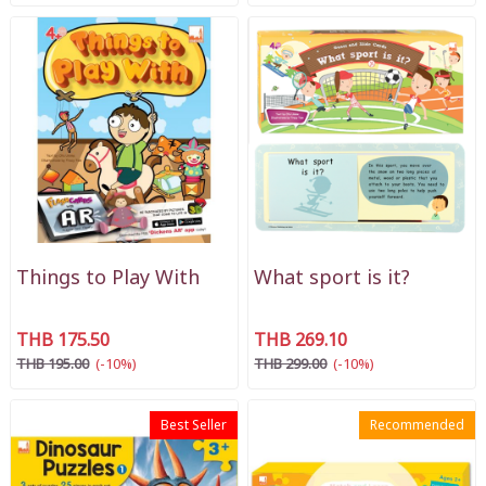
Things to Play With
What sport is it?
THB 175.50
THB 269.10
THB 195.00
(-10%)
THB 299.00
(-10%)
Best Seller
Recommended