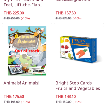
Feel, Lift-the-Flap
Book - Play Animals
THB 225.00
THB 157.50
THB 250.00
(-10%)
THB 175.00
(-10%)
Animals! Animals!
Bright Step Cards
Fruits and Vegetables
THB 175.50
THB 143.10
THB 195.00
(-10%)
THB 159.00
(-10%)