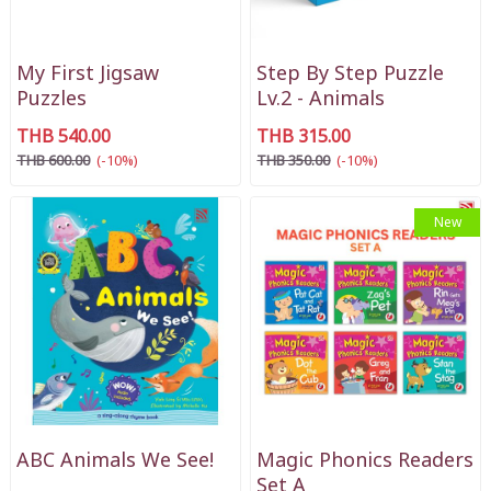
My First Jigsaw
Step By Step Puzzle
Puzzles
Lv.2 - Animals
THB 540.00
THB 315.00
THB 600.00
(-10%)
THB 350.00
(-10%)
New
ABC Animals We See!
Magic Phonics Readers
Set A